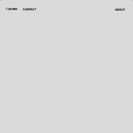
WORK
CONTACT
ABOUT
OFERTAS 
VUELAN
AGENCIA
KITCHEN
CATEGORÍA
board
CLIENTE
B.TRAVEL