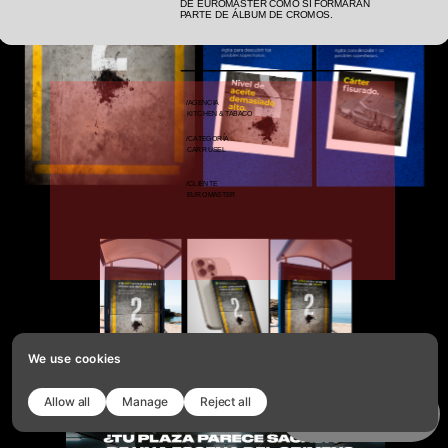
DE EUROMASTER COMO SI FORMARAN 
PARTE DE ÁLBUM DE CROMOS.
/AGENCIA
KITCHEN & TABACO
/CATEGORÍA
CARRUSEL
/CLIENTE
EUROMASTER
We use cookies
Allow all
Manage
Reject all
Copy template