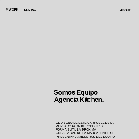
WORK
CONTACT
ABOUT
ESCENA DE 
ENTRAS EN LA PLAZA DE GARAJE Y, 
DE REPENTE, PARECE UNA ESCENA DE 
CRIMEN...
CRIMEN. MANCHAS DE ACEITE EN EL 
SUELO... LÍNEAS AMARILLAS 
ENMARCANDO LOS COCHES COMO 
CUERPOS INMÓVILES.
AGENCIA
KITCHEN
creatividad 
CATEGORÍA
rrss
CLIENTE
euromaster
Somos Equipo
Agencia Kitchen.
EL DISEÑO DE ESTE CARRUSEL ESTÁ 
PENSADO PARA INTRODUCIR DE 
FORMA SUTIL LA PRÓXIMA 
CREATIVIDAD DE LA MARCA. EN ÉL SE 
PRESENTAN A MIEMBROS DEL EQUIPO 