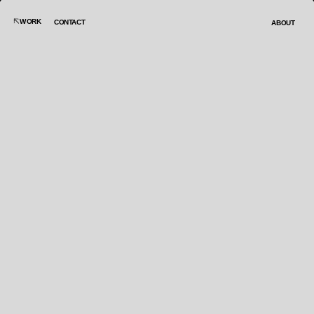
WORK
CONTACT
ABOUT
LA "M" DE 
MARIAO
AÑO
2025
BOARD
CATEGORÍA
CLIENTE
MARIO KART