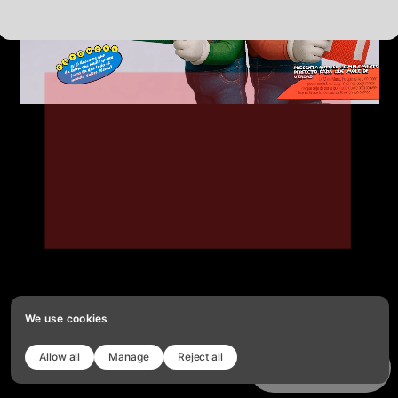
We use cookies
Allow all
Manage
Reject all
Copy template